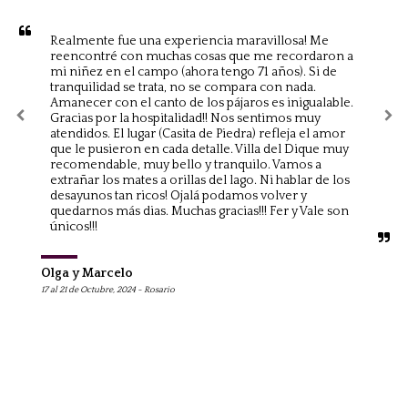
Realmente fue una experiencia maravillosa! Me 
reencontré con muchas cosas que me recordaron a 
mi niñez en el campo (ahora tengo 71 años). Si de 
tranquilidad se trata, no se compara con nada. 
Amanecer con el canto de los pájaros es inigualable. 
Gracias por la hospitalidad!! Nos sentimos muy 
atendidos. El lugar (Casita de Piedra) refleja el amor 
que le pusieron en cada detalle. Villa del Dique muy 
recomendable, muy bello y tranquilo. Vamos a 
extrañar los mates a orillas del lago. Ni hablar de los 
desayunos tan ricos! Ojalá podamos volver y 
quedarnos más dias. Muchas gracias!!! Fer y Vale son 
únicos!!!
Olga y Marcelo
17 al 21 de Octubre, 2024 - Rosario